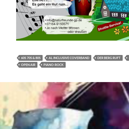
60S 70S & 80S
AL INCLUSIVE COVERBAND
DER BERG RUFT
OPEN AIR
PIANO-ROCK