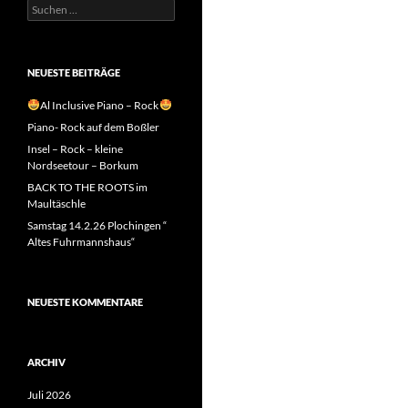
Suchen
nach:
NEUESTE BEITRÄGE
Al Inclusive Piano – Rock
Piano- Rock auf dem Boßler
Insel – Rock – kleine
Nordseetour – Borkum
BACK TO THE ROOTS im
Maultäschle
Samstag 14.2.26 Plochingen “
Altes Fuhrmannshaus“
NEUESTE KOMMENTARE
ARCHIV
Juli 2026